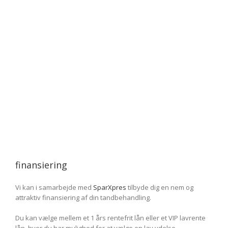
finansiering
Vi kan i samarbejde med
SparXpres
tilbyde dig en nem og
attraktiv finansiering af din tandbehandling.
Du kan vælge mellem et 1 års rentefrit lån eller et VIP lavrente
lån, hvor du har mulighed for at vælge en lav ydelse.