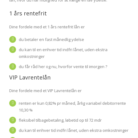
1 års rentefrit
Dine fordele med et 1 års rentefrit lån er
du betaler en fast månedlig ydelse
du kan til en enhver tid indfri lånet, uden ekstra
omkostninger
du får råd her og nu, hvorfor vente til imorgen ?
VIP Lavrentelån
Dine fordele med et VIP Lavrentelån er
renten er kun 0,82% pr måned, årlig variabel debitorrente
10,30 %
fleksibel tilbagebetaling, løbetid op til 72 mdr
du kan til enhver tid indfri lånet, uden ekstra omkostninger