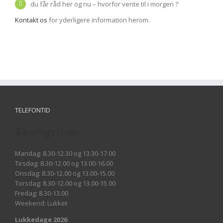
du får råd her og nu – hvorfor vente til i morgen ?
Kontakt os
for yderligere information herom.
TELEFONTID
Åbningstider
Mandag: 8.30-12.30 og 13.30-17.00
Tirsdag: 8.30-12.00 og 13.00-16.00
Onsdag: 8.30-12.00 og 13.00-15.00
Torsdag: 8.30-12.00 og 13.00-15.00
Fredag: 8.30-13.00
Weekend: Lukket
Lukkedage 2026